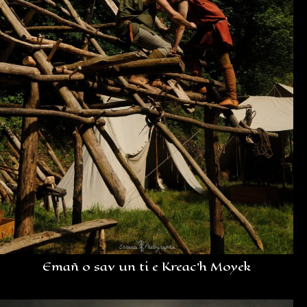
Emañ o sav un ti e Kreac’h Moyek