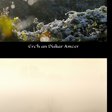
Erc’h an Diskar Amzer